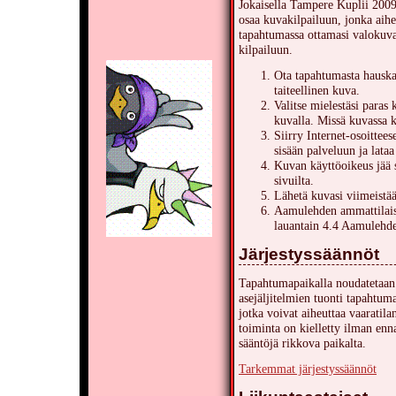
Jokaisella Tampere Kuplii 2009-
osaa kuvakilpailuun, jonka aih
tapahtumassa ottamasi valokuva
kilpailuun.
Ota tapahtumasta hauska
taiteellinen kuva.
Valitse mielestäsi paras 
kuvalla. Missä kuvassa 
Siirry Internet-osoittee
sisään palveluun ja lataa
Kuvan käyttöoikeus jää 
sivuilta.
Lähetä kuvasi viimeistä
Aamulehden ammattilaisr
lauantain 4.4 Aamulehde
Järjestyssäännöt
Tapahtumapaikalla noudatetaan 
asejäljitelmien tuonti tapahtuma
jotka voivat aiheuttaa vaaratila
toiminta on kielletty ilman enn
sääntöjä rikkova paikalta.
Tarkemmat järjestyssäännöt