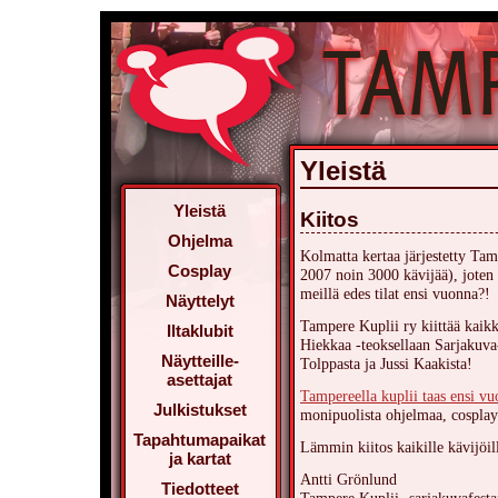
Yleistä
Yleistä
Kiitos
Ohjelma
Kolmatta kertaa järjestetty Tam
Cosplay
2007 noin 3000 kävijää), joten
meillä edes tilat ensi vuonna?!
Näyttelyt
Tampere Kuplii ry kiittää kaikk
Iltaklubit
Hiekkaa -teoksellaan Sarjakuva-
Näytteille-
Tolppasta ja Jussi Kaakista!
asettajat
Tampereella kuplii taas ensi vu
Julkistukset
monipuolista ohjelmaa, cosplay-
Tapahtumapaikat
Lämmin kiitos kaikille kävijöil
ja kartat
Antti Grönlund
Tiedotteet