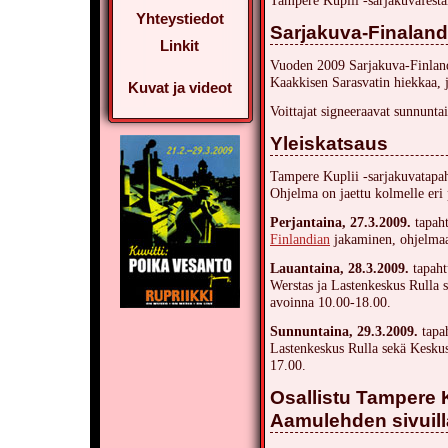
Tampere Kuplii -sarjakuvafesta
Yhteystiedot
Sarjakuva-Finalandi
Linkit
Vuoden 2009 Sarjakuva-Finlandi
Kaakkisen Sarasvatin hiekkaa, 
Kuvat ja videot
Voittajat signeeraavat sunnunta
Yleiskatsaus
Tampere Kuplii -sarjakuvatapah
Ohjelma on jaettu kolmelle eri 
Perjantaina, 27.3.2009.
tapah
Finlandian
jakaminen, ohjelmaa
Lauantaina, 28.3.2009.
tapaht
Werstas ja Lastenkeskus Rulla s
avoinna 10.00-18.00.
Sunnuntaina, 29.3.2009.
tapa
Lastenkeskus Rulla sekä Keskust
17.00.
Osallistu Tampere K
Aamulehden sivuill