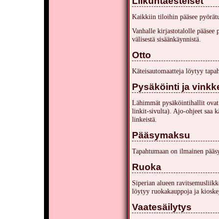
Liikuntaesteiset
Kaikkiin tiloihin pääsee pyörätuo
Vanhalle kirjastotalolle pääsee 
välisestä sisäänkäynnistä.
Otto
Käteisautomaatteja löytyy tapa
Pysäköinti ja vinkkej
Lähimmät pysäköintihallit ovat 
linkit-sivulta). Ajo-ohjeet sa
linkeistä.
Pääsymaksu
Tapahtumaan on ilmainen pääsy
Ruoka
Siperian alueen ravitsemusliikk
löytyy ruokakauppoja ja kioske
Vaatesäilytys